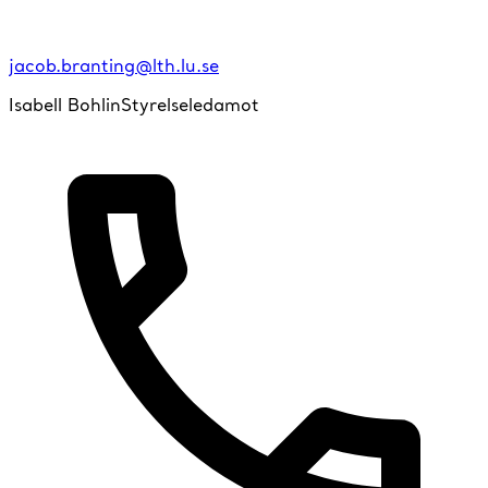
jacob.branting@lth.lu.se
Isabell Bohlin
Styrelseledamot