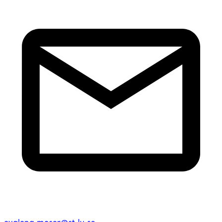
evalena.moser@st.lu.se