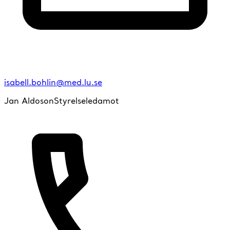
isabell.bohlin@med.lu.se
Jan Aldoson
Styrelseledamot