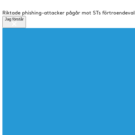
Riktade phishing-attacker pågår mot STs förtroendeval
Jag förstår