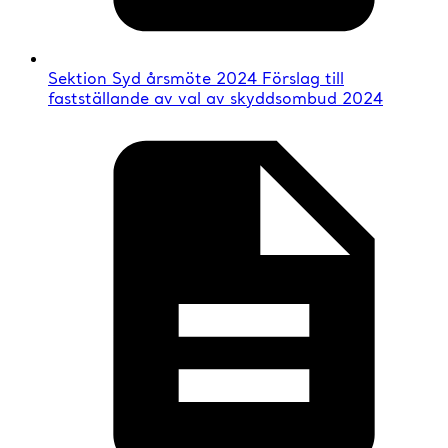
Sektion Syd årsmöte 2024 Förslag till
fastställande av val av skyddsombud 2024