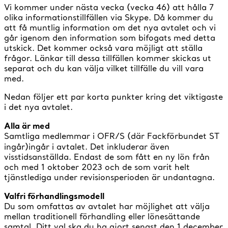
Vi kommer under nästa vecka (vecka 46) att hålla 7
olika informationstillfällen via Skype. Då kommer du
att få muntlig information om det nya avtalet och vi
går igenom den information som bifogats med detta
utskick. Det kommer också vara möjligt att ställa
frågor. Länkar till dessa tillfällen kommer skickas ut
separat och du kan välja vilket tillfälle du vill vara
med.
Nedan följer ett par korta punkter kring det viktigaste
i det nya avtalet.
Alla är med
Samtliga medlemmar i OFR/S (där Fackförbundet ST
ingår)
ingår i avtalet. Det inkluderar även
visstidsanställda. Endast de som fått en ny lön från
och med 1 oktober 2023 och de som varit helt
tjänstlediga under revisionsperioden är undantagna.
Valfri förhandlingsmodell
Du som omfattas av avtalet har möjlighet att välja
mellan traditionell förhandling eller lönesättande
samtal. Ditt val ska du ha gjort senast den 1 december