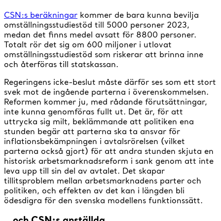
CSN:s beräkningar
kommer de bara kunna bevilja
omställningsstudiestöd till 5000 personer 2023,
medan det finns medel avsatt för 8800 personer.
Totalt rör det sig om 600 miljoner i utlovat
omställningsstudiestöd som riskerar att brinna inne
och återföras till statskassan.
Regeringens icke-beslut måste därför ses som ett stort
svek mot de ingående parterna i överenskommelsen.
Reformen kommer ju, med rådande förutsättningar,
inte kunna genomföras fullt ut. Det är, för att
uttrycka sig milt, beklämmande att politiken ena
stunden begär att parterna ska ta ansvar för
inflationsbekämpningen i avtalsrörelsen (vilket
parterna också gjort) för att andra stunden skjuta en
historisk arbetsmarknadsreform i sank genom att inte
leva upp till sin del av avtalet. Det skapar
tillitsproblem mellan arbetsmarknadens parter och
politiken, och effekten av det kan i längden bli
ödesdigra för den svenska modellens funktionssätt.
…och CSN:s anställda