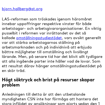
bjorn.hallberg@st.org
LAS-reformen som tröskades igenom häromåret
innebar uppoffringar respektive vinster för både
arbetstagar- och arbetsgivarorganisationer. En viktig
pusselbit i reformen var inrättandet av det så
kallade
omställningsstudiestödet
, vars avsikt generellt
var att stärka arbetstagarnas ställning på
arbetsmarknaden och på individnivå att erbjuda
bättre möjligheter till omställning och livslångt
lärande. Men, på senare tid har det blivit allt tydligare
att alla ingående parter inte håller vad de lovar. Som
ett resultat därav hänger omställningsstudiestödet på
en skör tråd.
Högt söktryck och brist på resurser skapar
problem
Anledningen till detta är att den utbetalande
myndigheten CSN inte har förmåga att hantera det
stora inflödet av ansökningar som gjorts sedan den 1