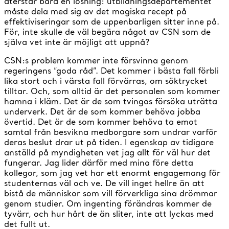
återstår bara en lösning: utbildningsdepartementet
måste dela med sig av det magiska recept på
effektiviseringar som de uppenbarligen sitter inne på.
För, inte skulle de väl begära något av CSN som de
själva vet inte är möjligt att uppnå?
CSN:s problem kommer inte försvinna genom
regeringens ”goda råd”. Det kommer i bästa fall förbli
lika stort och i värsta fall förvärras, om söktrycket
tilltar. Och, som alltid är det personalen som kommer
hamna i kläm. Det är de som tvingas försöka uträtta
underverk. Det är de som kommer behöva jobba
övertid. Det är de som kommer behöva ta emot
samtal från besvikna medborgare som undrar varför
deras beslut drar ut på tiden. I egenskap av tidigare
anställd på myndigheten vet jag allt för väl hur det
fungerar. Jag lider därför med mina före detta
kollegor, som jag vet har ett enormt engagemang för
studenternas väl och ve. De vill inget hellre än att
bistå de människor som vill förverkliga sina drömmar
genom studier. Om ingenting förändras kommer de
tyvärr, och hur hårt de än sliter, inte att lyckas med
det fullt ut.