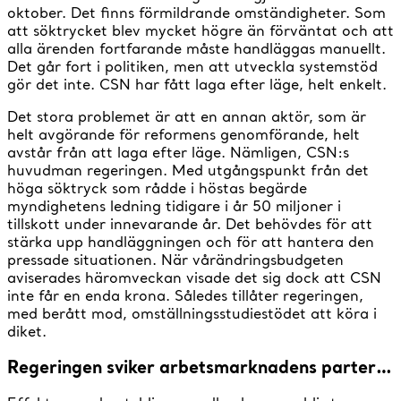
oktober. Det finns förmildrande omständigheter. Som
att söktrycket blev mycket högre än förväntat och att
alla ärenden fortfarande måste handläggas manuellt.
Det går fort i politiken, men att utveckla systemstöd
gör det inte. CSN har fått laga efter läge, helt enkelt.
Det stora problemet är att en annan aktör, som är
helt avgörande för reformens genomförande, helt
avstår från att laga efter läge. Nämligen, CSN:s
huvudman regeringen. Med utgångspunkt från det
höga söktryck som rådde i höstas begärde
myndighetens ledning tidigare i år 50 miljoner i
tillskott under innevarande år. Det behövdes för att
stärka upp handläggningen och för att hantera den
pressade situationen. När vårändringsbudgeten
aviserades häromveckan visade det sig dock att CSN
inte får en enda krona. Således tillåter regeringen,
med berått mod, omställningsstudiestödet att köra i
diket.
Regeringen sviker arbetsmarknadens parter…