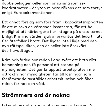
dubbelbelägger celler som är så små som sex
kvadratmeter – är ytan mindre räknas det som tortyr
enligt Europakonventionen.
Ett annat förslag som förs fram i kapacitetsrapporten
är att minska de vårdande insatserna, för att ha
möjlighet att härbärgera fler intagna på anstalterna.
Enligt Kriminalvården själva förväntas det leda till att
fler återfaller i brott. Det ligger inte i linje med den
nya rättspolitiken, och är heller inte önskvärt
överhuvudtaget.
Kriminalvården har redan i dag svårt att hitta rätt
bemanning och få personal att stanna på
myndigheten. Det gör knappast arbetsplatsen mer
attraktiv när myndigheten tar till lösningar som
försämrar de anställdas arbetssituation och ökar
risken för hot och våld.
Strömmers ord är nakna
I skenet av detta känns Strömmers ord nakna. Vi