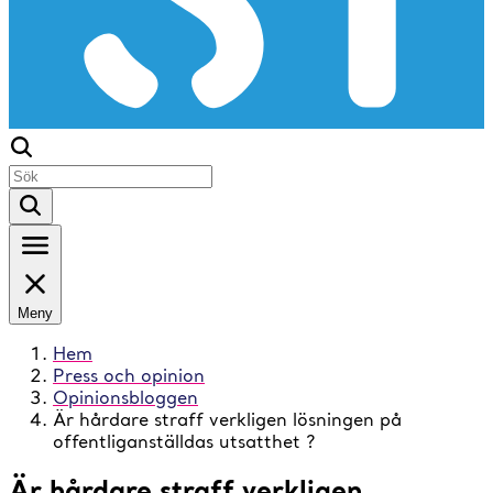
Meny
Hem
Press och opinion
Opinionsbloggen
Är hårdare straff verkligen lösningen på
offentliganställdas utsatthet ?
Är hårdare straff verkligen