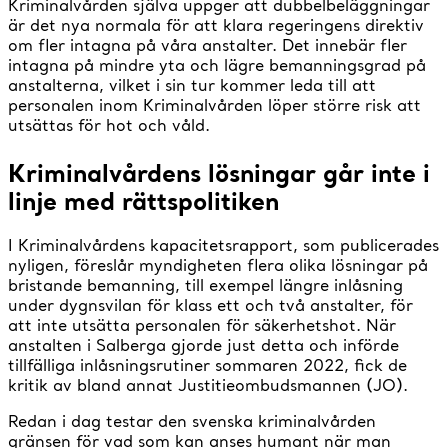
Kriminalvården själva uppger att dubbelbeläggningar
är det nya normala för att klara regeringens direktiv
om fler intagna på våra anstalter. Det innebär fler
intagna på mindre yta och lägre bemanningsgrad på
anstalterna, vilket i sin tur kommer leda till att
personalen inom Kriminalvården löper större risk att
utsättas för hot och våld.
Kriminalvårdens lösningar går inte i
linje med rättspolitiken
I Kriminalvårdens kapacitetsrapport, som publicerades
nyligen, föreslår myndigheten flera olika lösningar på
bristande bemanning, till exempel längre inlåsning
under dygnsvilan för klass ett och två anstalter, för
att inte utsätta personalen för säkerhetshot. När
anstalten i Salberga gjorde just detta och införde
tillfälliga inlåsningsrutiner sommaren 2022, fick de
kritik av bland annat Justitieombudsmannen (JO).
Redan i dag testar den svenska kriminalvården
gränsen för vad som kan anses humant när man