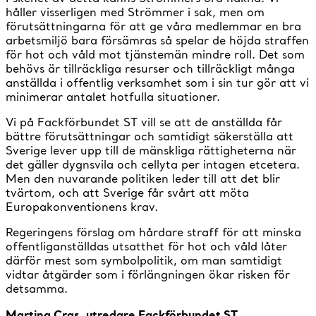
håller visserligen med Strömmer i sak, men om
förutsättningarna för att ge våra medlemmar en bra
arbetsmiljö bara försämras så spelar de höjda straffen
för hot och våld mot tjänstemän mindre roll. Det som
behövs är tillräckliga resurser och tillräckligt många
anställda i offentlig verksamhet som i sin tur gör att vi
minimerar antalet hotfulla situationer.
Vi på Fackförbundet ST vill se att de anställda får
bättre förutsättningar och samtidigt säkerställa att
Sverige lever upp till de mänskliga rättigheterna när
det gäller dygnsvila och cellyta per intagen etcetera.
Men den nuvarande politiken leder till att det blir
tvärtom, och att Sverige får svårt att möta
Europakonventionens krav.
Regeringens förslag om hårdare straff för att minska
offentliganställdas utsatthet för hot och våld låter
därför mest som symbolpolitik, om man samtidigt
vidtar åtgärder som i förlängningen ökar risken för
detsamma.
Martina Cras, utredare Fackförbundet ST