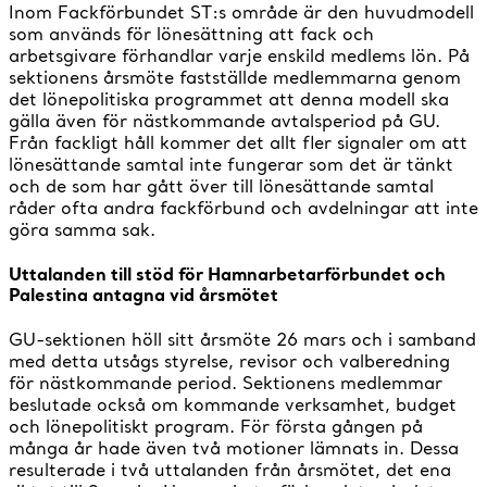
Inom Fackförbundet ST:s område är den huvudmodell
som används för lönesättning att fack och
arbetsgivare förhandlar varje enskild medlems lön. På
sektionens årsmöte fastställde medlemmarna genom
det lönepolitiska programmet att denna modell ska
gälla även för nästkommande avtalsperiod på GU.
Från fackligt håll kommer det allt fler signaler om att
lönesättande samtal inte fungerar som det är tänkt
och de som har gått över till lönesättande samtal
råder ofta andra fackförbund och avdelningar att inte
göra samma sak.
Uttalanden till stöd för Hamnarbetarförbundet och
Palestina antagna vid årsmötet
GU-sektionen höll sitt årsmöte 26 mars och i samband
med detta utsågs styrelse, revisor och valberedning
för nästkommande period. Sektionens medlemmar
beslutade också om kommande verksamhet, budget
och lönepolitiskt program. För första gången på
många år hade även två motioner lämnats in. Dessa
resulterade i två uttalanden från årsmötet, det ena