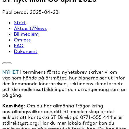
Publicerad:
2025-04-23
Start
Aktuellt/News
Bli medlem
Om oss
FAQ
Dokument
NYHET
I terminens första nyhetsbrev skriver vi om
vad som hände på årsmötet, hur planerna ser ut inför
den kommande lönerörelsen, sektionens klimatarbete
och de medlemsutbildningar och arrangemang som är
på gång.
Kom ihåg
: Om du har allmänna frågor kring
anställningsvillkor och ditt ST-medlemskap är det
enklast att kontakta ST Direkt på 0771–555 444 eller
stdirekt@st.org. Har du mer lokala frågor kan du
mejla st@gu.se så svarar vi så fort vi kan. Du kan även