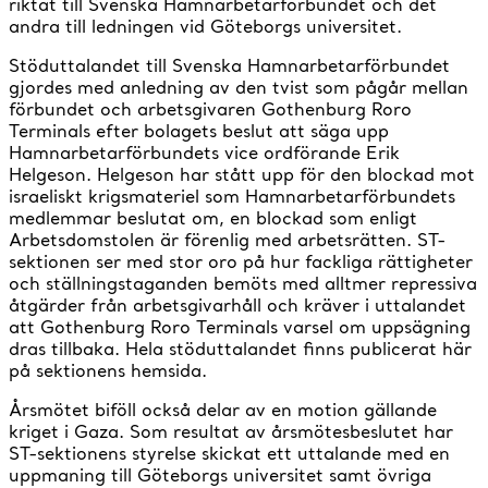
riktat till Svenska Hamnarbetarförbundet och det
andra till ledningen vid Göteborgs universitet.
Stöduttalandet till Svenska Hamnarbetarförbundet
gjordes med anledning av den tvist som pågår mellan
förbundet och arbetsgivaren Gothenburg Roro
Terminals efter bolagets beslut att säga upp
Hamnarbetarförbundets vice ordförande Erik
Helgeson. Helgeson har stått upp för den blockad mot
israeliskt krigsmateriel som Hamnarbetarförbundets
medlemmar beslutat om, en blockad som enligt
Arbetsdomstolen är förenlig med arbetsrätten. ST-
sektionen ser med stor oro på hur fackliga rättigheter
och ställningstaganden bemöts med alltmer repressiva
åtgärder från arbetsgivarhåll och kräver i uttalandet
att Gothenburg Roro Terminals varsel om uppsägning
dras tillbaka. Hela stöduttalandet finns publicerat här
på sektionens hemsida.
Årsmötet biföll också delar av en motion gällande
kriget i Gaza. Som resultat av årsmötesbeslutet har
ST-sektionens styrelse skickat ett uttalande med en
uppmaning till Göteborgs universitet samt övriga