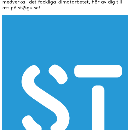
medverka i det fackliga klimatarbetet, hör av dig till
oss på st@gu.se!