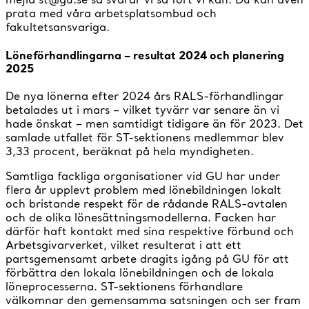
prata med våra arbetsplatsombud och
fakultetsansvariga.
Löneförhandlingarna – resultat 2024 och planering
2025
De nya lönerna efter 2024 års RALS-förhandlingar
betalades ut i mars – vilket tyvärr var senare än vi
hade önskat – men samtidigt tidigare än för 2023. Det
samlade utfallet för ST-sektionens medlemmar blev
3,33 procent, beräknat på hela myndigheten.
Samtliga fackliga organisationer vid GU har under
flera år upplevt problem med lönebildningen lokalt
och bristande respekt för de rådande RALS-avtalen
och de olika lönesättningsmodellerna. Facken har
därför haft kontakt med sina respektive förbund och
Arbetsgivarverket, vilket resulterat i att ett
partsgemensamt arbete dragits igång på GU för att
förbättra den lokala lönebildningen och de lokala
löneprocesserna. ST-sektionens förhandlare
välkomnar den gemensamma satsningen och ser fram