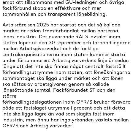
emot att tillsammans med GU-ledningen och övriga
fackförbund skapa en effektivare och mer
sammanhållen och transparent lönebildning.
Avtalsrörelsen 2025 har startat och det så kallade
märket är redan framförhandlat mellan parterna
inom industrin. Det nuvarande RALS-avtalet inom
staten löper ut den 30 september och förhandlingarna
mellan Arbetsgivarverket och de fackliga
centralorganisationerna inom staten kommer starta
under försommaren. Arbetsgivarverkets linje är sedan
länge att det inte ska finnas något centralt fastställt
förhandlingsutrymme inom staten, att löneökningarna
sammantaget ska ligga under märket och att lönen
ska sättas av arbetsgivaren genom så kallade
lönesättande samtal. Fackförbundet ST och den
större
förhandlingsdelegationen inom OFR/S brukar försvara
både ett fastslaget utrymme i procent och att detta
inte ska ligga lägre än vad som slagits fast inom
industrin, men ännu har inga yrkanden växlats mellan
OFR/S och Arbetsgivarverket.