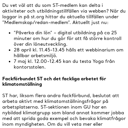
Du vet väl att du som ST-medlem kan delta i
aktiviteter och utbildningstillfällen via webben? När du
loggar in på st.org hittar du aktuella tillfällen under
”Medlemskap/redan-medlem”. Aktuellt just nu:
”Påverka din lön” – digital utbildning på ca 25
minuter om hur du gör för att få större kontroll
över din löneutveckling.
28 april kl. 11.45-13.45 hålls ett webbinarium om
hållbar arbetsmiljö.
7 maj kl. 12.00-12.45 kan du testa Yoga från
kontorsstolen.
Fackförbundet ST och det fackliga arbetet för
klimatomställning
ST har, liksom flera andra fackförbund, beslutat att
arbeta aktivt med klimatomställningsfrågor på
arbetsplatserna. ST-sektionen inom GU har en
nybildad klimatgrupp som bland annat kommer jobba
med att sprida goda exempel och bevaka klimatfrågor
inom myndigheten. Om du vill veta mer eller