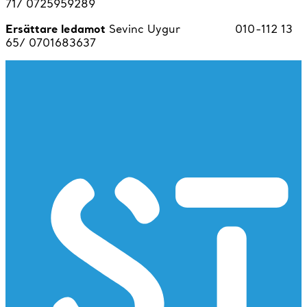
71/ 0725959289
Ersättare ledamot
Sevinc Uygur 010-112 13
65/ 0701683637