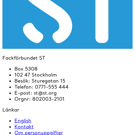
Fackförbundet ST
Box 5308
102 47 Stockholm
Besök
:
Sturegatan 15
Telefon
:
0771-555 444
E-post
:
st@st.org
Orgnr
:
802003-2101
Länkar
English
Kontakt
Om personuppgifter