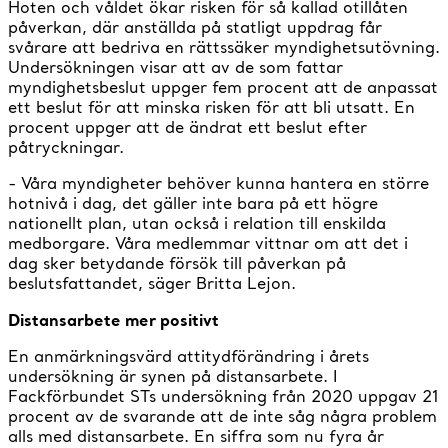
Hoten och våldet ökar risken för så kallad otillåten
påverkan, där anställda på statligt uppdrag får
svårare att bedriva en rättssäker myndighetsutövning.
Undersökningen visar att av de som fattar
myndighetsbeslut uppger fem procent att de anpassat
ett beslut för att minska risken för att bli utsatt. En
procent uppger att de ändrat ett beslut efter
påtryckningar.
- Våra myndigheter behöver kunna hantera en större
hotnivå i dag, det gäller inte bara på ett högre
nationellt plan, utan också i relation till enskilda
medborgare. Våra medlemmar vittnar om att det i
dag sker betydande försök till påverkan på
beslutsfattandet, säger Britta Lejon.
Distansarbete mer positivt
En anmärkningsvärd attitydförändring i årets
undersökning är synen på distansarbete. I
Fackförbundet STs undersökning från 2020 uppgav 21
procent av de svarande att de inte såg några problem
alls med distansarbete. En siffra som nu fyra år