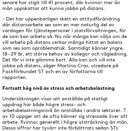
senare har stigit till 41 procent, där kvinnor mer än
män uppskattar att kunna jobba på distans.
- Det har uppenbarligen skett en attitydförändring
där distansarbete ses som en mer naturlig del av
vardagen för tjänstepersoner i statsförvaltningen, för
de som kan arbeta så. Nu när många kan välja om de
vill arbeta på distans verkar många hittat en balans
som ses som oproblematisk. Samtidigt känner yngre,
18–29 år, ett större behov av kollegor och vägledning.
Det får vi inte glömma bort. Alla kan och vill inte
jobba på distans, säger Martina Cras, utredare på
Fackförbundet ST och en av författarna till
rapporten.
Fortsatt hög nivå av stress och arbetsbelastning
Undersökningen visar att anställda på statligt
uppdrag har både högre stress- och
arbetsbelastningsnivå än anställda i andra sektorer. 7
av 10 uppger att de ofta känner sig stressade över sitt
arbete. Kvinnor generellt i högre utsträckning än män.
Dessa siffror har tyvärr inte förbättrats sedan STs