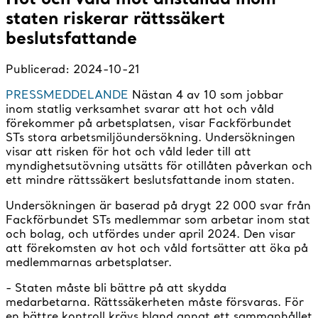
staten riskerar rättssäkert
beslutsfattande
Publicerad:
2024-10-21
PRESSMEDDELANDE
Nästan 4 av 10 som jobbar
inom statlig verksamhet svarar att hot och våld
förekommer på arbetsplatsen, visar Fackförbundet
STs stora arbetsmiljöundersökning. Undersökningen
visar att risken för hot och våld leder till att
myndighetsutövning utsätts för otillåten påverkan och
ett mindre rättssäkert beslutsfattande inom staten.
Undersökningen är baserad på drygt 22 000 svar från
Fackförbundet STs medlemmar som arbetar inom stat
och bolag, och utfördes under april 2024. Den visar
att förekomsten av hot och våld fortsätter att öka på
medlemmarnas arbetsplatser.
- Staten måste bli bättre på att skydda
medarbetarna. Rättssäkerheten måste försvaras. För
en bättre kontroll krävs bland annat ett sammanhållet