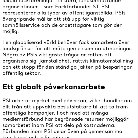
lokala fackföreningar till stora, landsomfattande
organisationer – som Fackförbundet ST. PSI
representerar alla typer av offentliganställda. PSIs
övergripande mål är att stå upp för viktig
samhällsservice och de arbetstagare som gör den
möjlig.
I en globaliserad värld behöver fack samarbeta över
landsgränser för att möta gemensamma utmaningar.
Några av PSIs viktigaste frågor är rätten att
organisera sig, jämställdhet, rättvis klimatomställning
och ett stopp för den ständiga jakten på besparingar i
offentlig sektor.
Ett globalt påverkansarbete
PSI arbetar mycket med påverkan, vilket handlar om
allt från att uppvakta beslutsfattare till att ta fram
offentliga kampanjer. I och med att många
medlemsförbund har begränsade resurser möjliggör
samarbetet inom PSI att dela på kostnaderna.
Förbunden inom PSI delar även på gemensamma
kunskaper och erfarenheter.