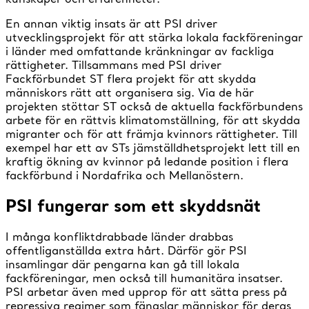
En annan viktig insats är att PSI driver
utvecklingsprojekt för att stärka lokala fackföreningar
i länder med omfattande kränkningar av fackliga
rättigheter. Tillsammans med PSI driver
Fackförbundet ST flera projekt för att skydda
människors rätt att organisera sig. Via de här
projekten stöttar ST också de aktuella fackförbundens
arbete för en rättvis klimatomställning, för att skydda
migranter och för att främja kvinnors rättigheter. Till
exempel har ett av STs jämställdhetsprojekt lett till en
kraftig ökning av kvinnor på ledande position i flera
fackförbund i Nordafrika och Mellanöstern.
PSI fungerar som ett skyddsnät
I många konfliktdrabbade länder drabbas
offentliganställda extra hårt. Därför gör PSI
insamlingar där pengarna kan gå till lokala
fackföreningar, men också till humanitära insatser.
PSI arbetar även med upprop för att sätta press på
repressiva regimer som fängslar människor för deras