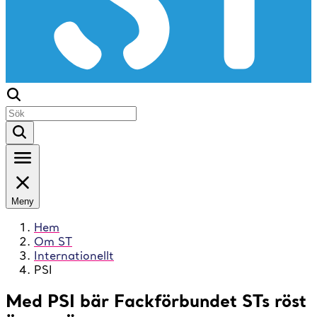
Meny
Hem
Om ST
Internationellt
PSI
Med PSI bär Fackförbundet STs röst