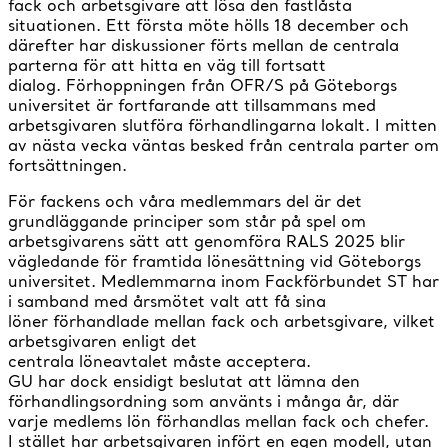
fack och arbetsgivare att lösa den fastlåsta
situationen. Ett första möte hölls 18 december och
därefter har diskussioner förts mellan de centrala
parterna för att hitta en väg till fortsatt
dialog. Förhoppningen från OFR/S på Göteborgs
universitet är fortfarande att tillsammans med
arbetsgivaren slutföra förhandlingarna lokalt. I mitten
av nästa vecka väntas besked från centrala parter om
fortsättningen.
För fackens och våra medlemmars del är det
grundläggande principer som står på spel om
arbetsgivarens sätt att genomföra RALS 2025 blir
vägledande för framtida lönesättning vid Göteborgs
universitet. Medlemmarna inom Fackförbundet ST har
i samband med årsmötet valt att få sina
löner förhandlade mellan fack och arbetsgivare, vilket
arbetsgivaren enligt det
centrala löneavtalet måste acceptera.
GU har dock ensidigt beslutat att lämna den
förhandlingsordning som använts i många år, där
varje medlems lön förhandlas mellan fack och chefer.
I stället har arbetsgivaren infört en egen modell, utan