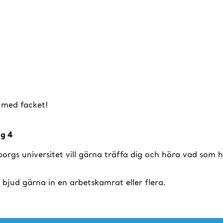
 med facket!
ng 4
gs universitet vill gärna träffa dig och höra vad som händ
jud gärna in en arbetskamrat eller flera.