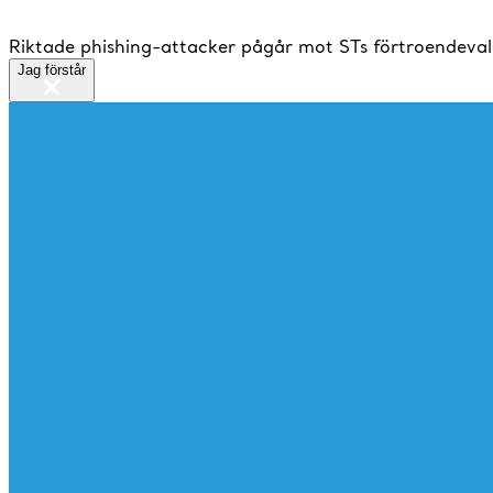
Riktade phishing-attacker pågår mot STs förtroendeval
Jag förstår