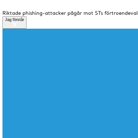
Riktade phishing-attacker pågår mot STs förtroendeval
Jag förstår