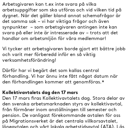
Arbetsgivaren kan t.ex inte svara på vilka
arbetsuppgifter som ska utföras och vid vilken tid på
dygnet. När det gäller bland annat schemafrågor är
det samma sak – vi har viktiga frågor och även
synpunkter – som arbetsgivaren antingen inte kan
svara på eller inte är intresserade av – trots att det
handlar om arbetsmljön för våra medlemmar!
Vi tycker att arbetsgivaren borde gjort ett bättre jobb
och varit mer förberedd inför en så viktig
verksamhetsförändring!
Därför har vi begärt det som kallas central
förhandling. Vi har ännu inte fått något datum när
den förhandlingen kommer att genomföras.*
Kollektivavtalets dag den 17 mars
Den 17 mars firas Kollektivavtalets dag. Stora delar av
den svenska arbetsmarknaden styrs av kollektivavtal,
från förmåner inom anställningen till semester och
pension. De vanligast förekommande avtalen för oss
på Migrationsverket är det centrala villkorsavtalet,
löneavtalen och vårt lokala arbetstidsavtal (ATA). Läs