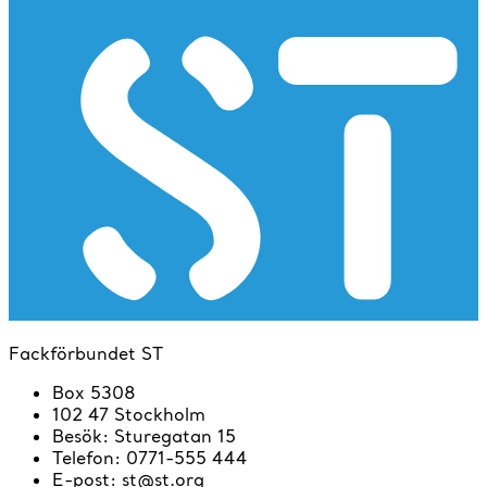
Fackförbundet ST
Box 5308
102 47 Stockholm
Besök
:
Sturegatan 15
Telefon
:
0771-555 444
E-post
:
st@st.org