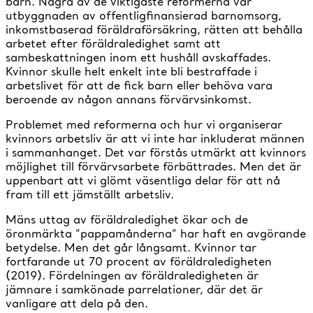
barn. Några av de viktigaste reformerna var
utbyggnaden av offentligfinansierad barnomsorg,
inkomstbaserad föräldraförsäkring, rätten att behålla
arbetet efter föräldraledighet samt att
sambeskattningen inom ett hushåll avskaffades.
Kvinnor skulle helt enkelt inte bli bestraffade i
arbetslivet för att de fick barn eller behöva vara
beroende av någon annans förvärvsinkomst.
Problemet med reformerna och hur vi organiserar
kvinnors arbetsliv är att vi inte har inkluderat männen
i sammanhanget. Det var förstås utmärkt att kvinnors
möjlighet till förvärvsarbete förbättrades. Men det är
uppenbart att vi glömt väsentliga delar för att nå
fram till ett jämställt arbetsliv.
Mäns uttag av föräldraledighet ökar och de
öronmärkta ”pappamånderna” har haft en avgörande
betydelse. Men det går långsamt. Kvinnor tar
fortfarande ut 70 procent av föräldraledigheten
(2019). Fördelningen av föräldraledigheten är
jämnare i samkönade parrelationer, där det är
vanligare att dela på den.