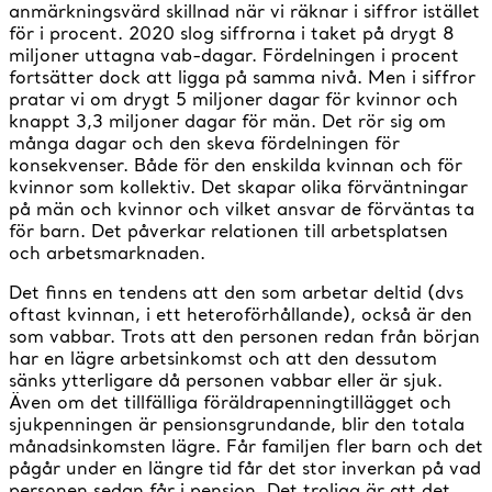
anmärkningsvärd skillnad när vi räknar i siffror istället
för i procent. 2020 slog siffrorna i taket på drygt 8
miljoner uttagna vab-dagar. Fördelningen i procent
fortsätter dock att ligga på samma nivå. Men i siffror
pratar vi om drygt 5 miljoner dagar för kvinnor och
knappt 3,3 miljoner dagar för män. Det rör sig om
många dagar och den skeva fördelningen för
konsekvenser. Både för den enskilda kvinnan och för
kvinnor som kollektiv. Det skapar olika förväntningar
på män och kvinnor och vilket ansvar de förväntas ta
för barn. Det påverkar relationen till arbetsplatsen
och arbetsmarknaden.
Det finns en tendens att den som arbetar deltid (dvs
oftast kvinnan, i ett heteroförhållande), också är den
som vabbar. Trots att den personen redan från början
har en lägre arbetsinkomst och att den dessutom
sänks ytterligare då personen vabbar eller är sjuk.
Även om det tillfälliga föräldrapenningtillägget och
sjukpenningen är pensionsgrundande, blir den totala
månadsinkomsten lägre. Får familjen fler barn och det
pågår under en längre tid får det stor inverkan på vad
personen sedan får i pension. Det troliga är att det