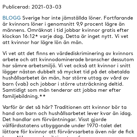
Publicerad:
2021-03-03
BLOGG
Sverige har inte jämställda löner. Fortfarande
är kvinnors löner i genomsnitt 9,9 procent lägre än
männens. Omräknat i tid jobbar kvinnor gratis efter
klockan 16:12* varje dag. Detta är inget nytt. Vi vet
att kvinnor har lägre lön än män.
Vi vet att det finns en värdediskriminering av kvinnors
arbete och att kvinnodominerade branscher dessutom
har sämre arbetsmiljö. Vi vet också att kvinnor i snitt
lägger nästan dubbelt så mycket tid på det obetalda
hushållsarbetet än män, har större uttag av vård av
barn (vab) och jobbar i större utsträckning deltid.
Samtidigt som män tenderar att jobba mer efter
familjebildning.**
Varför är det så här? Traditionen att kvinnor bör ta
hand om barn och hushållsarbetet lever kvar än idag.
Det handlar om förväntningar. Visst gjorde
välfärdsstatens utbyggande under 1970-talet det
lättare för kvinnor att förvärvsarbeta även när de fick