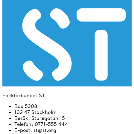
Fackförbundet ST
Box 5308
102 47 Stockholm
Besök
:
Sturegatan 15
Telefon
:
0771-555 444
E-post
:
st@st.org