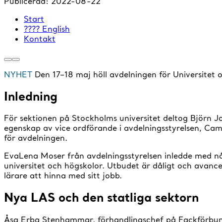
Publicerad:
2022-08-22
Start
???? English
Kontakt
NYHET
Den 17–18 maj höll avdelningen för Universite
Inledning
För sektionen på Stockholms universitet deltog Björn J
egenskap av vice ordförande i avdelningsstyrelsen, Ca
för avdelningen.
EvaLena Moser från avdelningsstyrelsen inledde med n
universitet och högskolor. Utbudet är dåligt och avance
lärare att hinna med sitt jobb.
Nya LAS och den statliga sektorn
Åsa Erba Stenhammar, förhandlingschef på Fackförbun