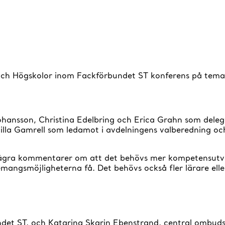
t och Högskolor inom Fackförbundet ST konferens på tema
ohansson, Christina Edelbring och Erica Grahn som deleg
milla Gamrell som ledamot i avdelningens valberedning o
ågra kommentarer om att det behövs mer kompetensutveck
mangsmöjligheterna få. Det behövs också fler lärare eller
det ST, och Katarina Skarin Ebenstrand, central ombud