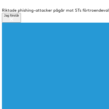
Riktade phishing-attacker pågår mot STs förtroendeval
Jag förstår