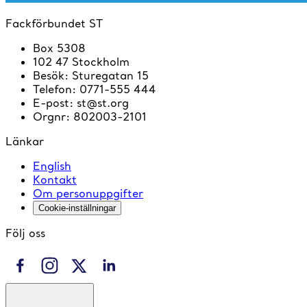
Fackförbundet ST
Box 5308
102 47 Stockholm
Besök
:
Sturegatan 15
Telefon
:
0771-555 444
E-post
:
st@st.org
Orgnr
:
802003-2101
Länkar
English
Kontakt
Om personuppgifter
Cookie-inställningar
Följ oss