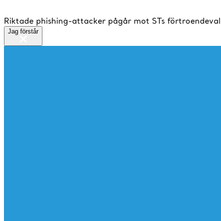
Riktade phishing-attacker pågår mot STs förtroendeval
Jag förstår