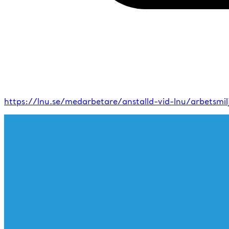
https://lnu.se/medarbetare/anstalld-vid-lnu/arbetsm