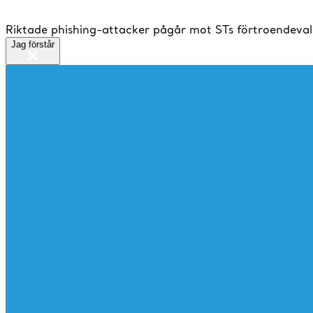
Riktade phishing-attacker pågår mot STs förtroendeval
Jag förstår