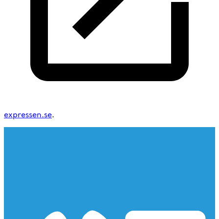
expressen.se
.