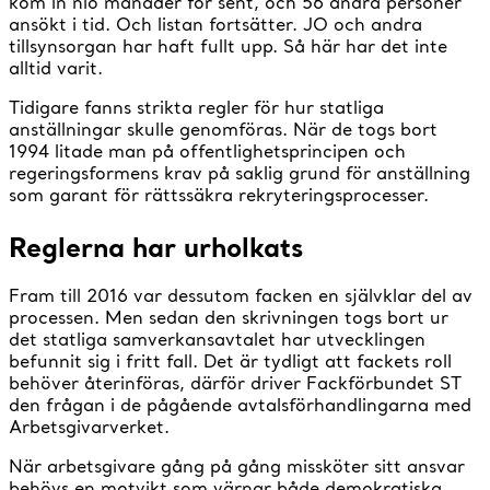
kom in nio månader för sent, och 56 andra personer
ansökt i tid. Och listan fortsätter. JO och andra
tillsynsorgan har haft fullt upp. Så här har det inte
alltid varit.
Tidigare fanns strikta regler för hur statliga
anställningar skulle genomföras. När de togs bort
1994 litade man på offentlighetsprincipen och
regeringsformens krav på saklig grund för anställning
som garant för rättssäkra rekryteringsprocesser.
Reglerna har urholkats
Fram till 2016 var dessutom facken en självklar del av
processen. Men sedan den skrivningen togs bort ur
det statliga samverkansavtalet har utvecklingen
befunnit sig i fritt fall. Det är tydligt att fackets roll
behöver återinföras, därför driver Fackförbundet ST
den frågan i de pågående avtalsförhandlingarna med
Arbetsgivarverket.
När arbetsgivare gång på gång missköter sitt ansvar
behövs en motvikt som värnar både demokratiska