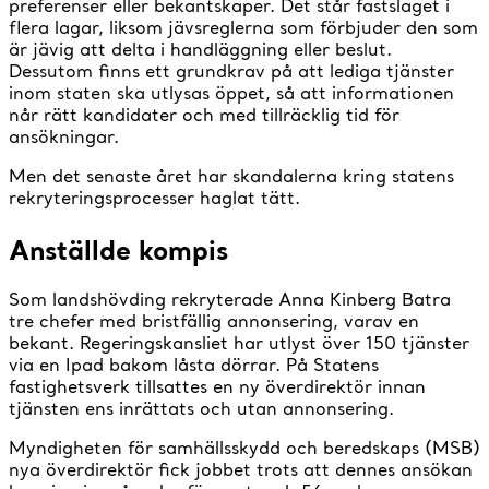
preferenser eller bekantskaper. Det står fastslaget i
flera lagar, liksom jävsreglerna som förbjuder den som
är jävig att delta i handläggning eller beslut.
Dessutom finns ett grundkrav på att lediga tjänster
inom staten ska utlysas öppet, så att informationen
når rätt kandidater och med tillräcklig tid för
ansökningar.
Men det senaste året har skandalerna kring statens
rekryteringsprocesser haglat tätt.
Anställde kompis
Som landshövding rekryterade Anna Kinberg Batra
tre chefer med bristfällig annonsering, varav en
bekant. Regeringskansliet har utlyst över 150 tjänster
via en Ipad bakom låsta dörrar. På Statens
fastighetsverk tillsattes en ny överdirektör innan
tjänsten ens inrättats och utan annonsering.
Myndigheten för samhällsskydd och beredskaps (MSB)
nya överdirektör fick jobbet trots att dennes ansökan