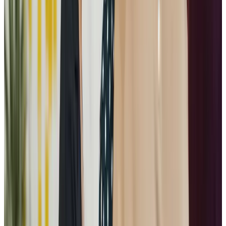
Ursäkta röran
är en tankeväckande, mobil
utställning med workshops. Syftet är att ge
deltagarna perspektiv, möjlighet till reflektion,
inspiration och konkreta verktyg för att hantera
den förändring som ständigt pågår i arbetslivet –
och den förändring ni kanske själva står inför.
Kan avropas partsgemensamt.