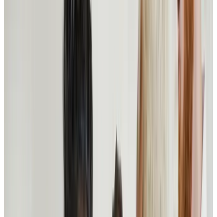
Skyddsombuden har en särställning när det kommer
till samverkan i arbetsmiljöarbetet. Arbetsmiljölagen 6
kapitlet 6a § ger skyddsombuden möjlighet att ställa
krav på arbetsgivaren i hanteringen av
arbetsmiljöfrågorna. De kan kräva att direkta
åtgärder genomförs eller att arbetsgivaren gör en viss
typ av utredning. Men innan de går så långt att de
ställer direkta krav så bör de ha samverkat frågan så
långt det går först. Och i denna samverkan har
skyddsombud rätt få en fråga hanterad på en högre
nivå så som skyddskommittén. Skyddsombuden har en
rätt att agera, påkalla uppmärksamhet och kräva
hantering när det kommer till arbetsmiljöfrågorna.
När det kommer till arbetet med specifika risker som
har sin hantering i Arbetsmiljöverkets föreskrifter så
är samverkan även här metoden. Inte minst eftersom
det är ett grundläggande krav i det systematiska
arbetsmiljöarbetet och hanteringen av det
systematiska arbetsmiljöarbetet. Så fort något ska
undersökas så har skyddsombud rätt att delta i det
arbetet. Man kan nästan gå så långt att man kan
säga att om arbetsgivaren företar en