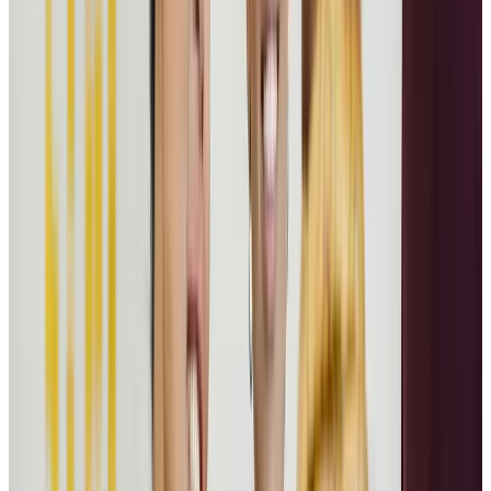
Samskapat utvecklingsarbete
– ett processtöd
för att förbättra samarbetet och ta tillvara
samlad kunskap och olika perspektiv. Kan
avropas partsgemensamt.