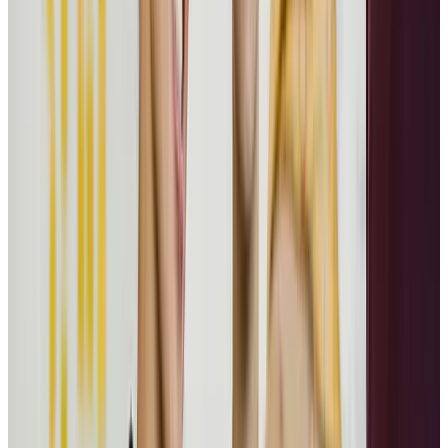
Partsrådets stöd
för att integrera
arbetsmiljöarbetet med samverkan enligt MBL.
Genom