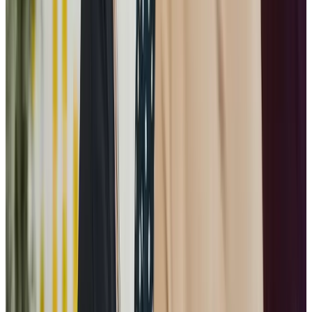
Prevents filmer och reflektionsfrågor för att
utveckla samverkan i arbetsmiljöfrågor.
Tycker du att informationen på den här sidan hjälpte
dig?
Inte alls
Nej
Ja
Mycket