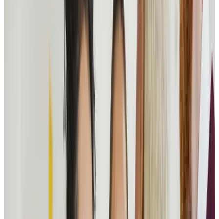
undersökning/utredning utan skyddsombudens
medverkan så äger den mycket liten giltighet.
När samverkan i arbetsmiljöarbetet fungerar optimalt
på en arbetsplats så får arbetsgivaren i
skyddsombuden en partner i arbetet. Som inte bara är
behjälplig i att uppmärksamma faror och risker utan
även bidrar till att alla anställda tar sin del av
ansvaret i sitt dagliga arbetsmiljöarbete. Då blir det
möjligt att flytta fokus från att bara söka fel och
brister till att finna lösningar och se möjligheter.
Samarbete mellan skyddsombud och
facket
För att arbetsmiljöarbetet ständigt ska finnas
integrerat i både fackligt arbete samt inom
skyddsorganisationen behöver facket och
skyddsombud samarbeta och samverka. Tillsammans
behöver vi motverka att arbetsmiljöfrågorna hanteras
separat, i stuprör. Vi bör också försöka dra nytta av