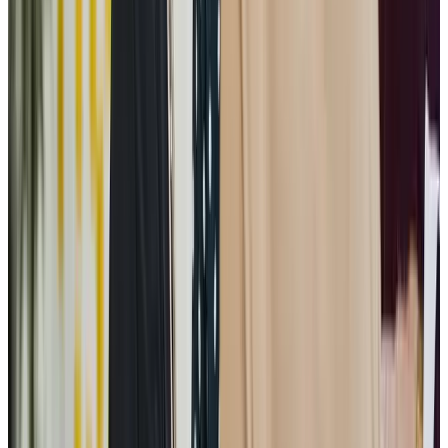
Fackförbundet ST
Box 5308
102 47 Stockholm
Besök
:
Sturegatan 15
Telefon
:
0771-555 444
E-post
:
st@st.org